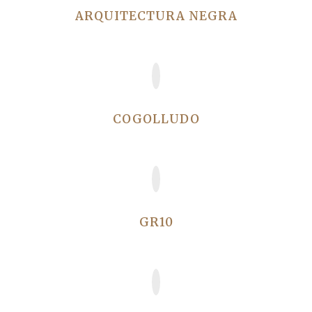
ARQUITECTURA NEGRA
Lo que fuimos, lo que somos
COGOLLUDO
El buen yantar
GR10
Nuestra ruta de montaña