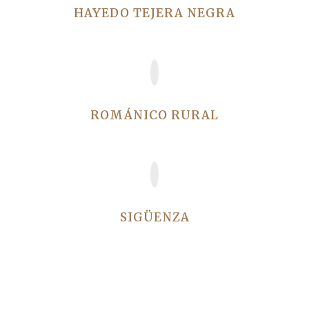
HAYEDO TEJERA NEGRA
El paraiso…¡a tu alcance!
ROMÁNICO RURAL
Tras las huellas del CID
SIGÜENZA
La ciudad del Doncel