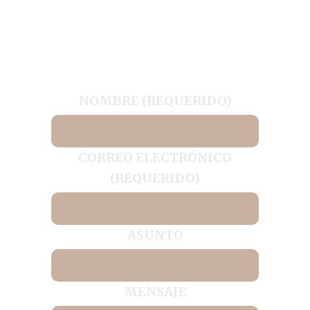
alojamientos rurales, actividades en la
zona, rutas, gastronomía o hacer una
reserva, rellena este formulario,
contactaremos contigo lo antes posible.
NOMBRE (REQUERIDO)
CORREO ELECTRÓNICO
(REQUERIDO)
ASUNTO
MENSAJE